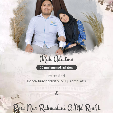
Muh Adiatma
muhammad_adiatma
Putra dari
Bapak Nurahadiat & Ibu Hj. Kartini Azis
&
Rosa Nur Rahmadani A.md RmIk