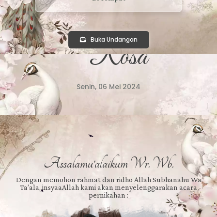
Adiatma
dan
Buka Undangan
Rosa
Senin, 06 Mei 2024
Assalamu’alaikum Wr. Wb.
Dengan memohon rahmat dan ridho Allah Subhanahu Wa
Ta’ala, insyaaAllah kami akan menyelenggarakan acara
pernikahan :