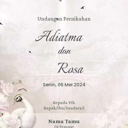
Undangan Pernikahan
The Wedding Of
Adiatma
dan
Rosa
Senin, 06 Mei 2024
Kepada Yth.
Bapak/Ibu/Saudara/i
Nama Tamu
Di Tempat