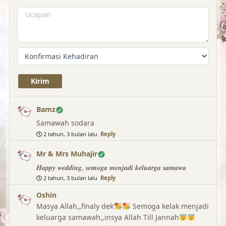
Bamz
Samawah sodara
2 tahun, 3 bulan lalu
Reply
Mr & Mrs Muhajir
𝑯𝒂𝒑𝒑𝒚 𝒘𝒆𝒅𝒅𝒊𝒏𝒈, 𝒔𝒆𝒎𝒐𝒈𝒂 𝒎𝒆𝒏𝒋𝒂𝒅𝒊 𝒌𝒆𝒍𝒖𝒂𝒓𝒈𝒂 𝒔𝒂𝒎𝒂𝒘𝒂
2 tahun, 3 bulan lalu
Reply
Oshin
Masya Allah,,finaly dek’
Semoga kelak menjadi
keluarga samawah,,insya Allah Till Jannah