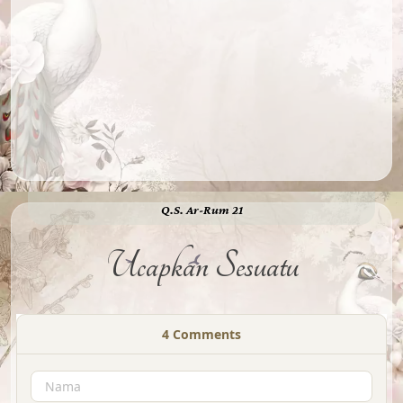
"Dan di antara tanda-tanda (kebesaran)-Nya ialah Dia
menciptakan pasangan-pasangan untukmu dari jenismu sendiri,
agar kamu cenderung dan merasa tenteram kepadanya, dan Dia
menjadikan di antaramu rasa kasih dan sayang."
Q.S. Ar-Rum 21
Ucapkan Sesuatu
4
Comments