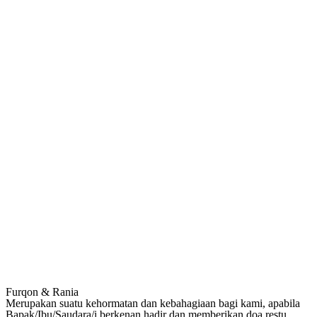
Furqon & Rania
Merupakan suatu kehormatan dan kebahagiaan bagi kami, apabila
Bapak/Ibu/Saudara/i berkenan hadir dan memberikan doa restu.