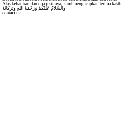
Atas kehadiran dan doa restunya, kami mengucapkan terima kasih.
وَالسَّلاَمُ عَلَيْكُمْ وَرَحْمَةُ اللهِ وَبَرَكَاتُهُ
contact us: