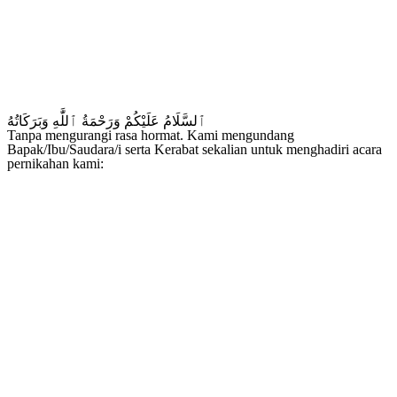
ٱلسَّلَامُ عَلَيْكُمْ وَرَحْمَةُ ٱللَّٰهِ وَبَرَكَاتُهُ
Tanpa mengurangi rasa hormat. Kami mengundang
Bapak/Ibu/Saudara/i serta Kerabat sekalian untuk menghadiri acara
pernikahan kami: