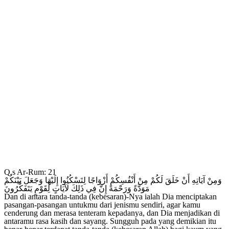
Q.s Ar-Rum: 21
وَمِنْ آيَاتِهِ أَنْ خَلَقَ لَكُمْ مِنْ أَنْفُسِكُمْ أَزْوَاجًا لِتَسْكُنُوا إِلَيْهَا وَجَعَلَ بَيْنَكُمْ
مَوَدَّةً وَرَحْمَةً إِنَّ فِي ذَلِكَ لَآيَاتٍ لِقَوْمٍ يَتَفَكَّرُونَ
Dan di antara tanda-tanda (kebesaran)-Nya ialah Dia menciptakan
pasangan-pasangan untukmu dari jenismu sendiri, agar kamu
cenderung dan merasa tenteram kepadanya, dan Dia menjadikan di
antaramu rasa kasih dan sayang. Sungguh pada yang demikian itu