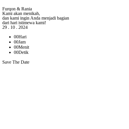
Furqon & Rania
Kami akan menikah,
dan kami ingin Anda menjadi bagian
dari hari istimewa kami!
29 . 10 . 2024
00
Hari
00
Jam
00
Menit
00
Detik
Save The Date