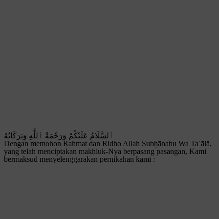
ٱلسَّلَامُ عَلَيْكُمْ وَرَحْمَةُ ٱللَّٰهِ وَبَرَكَاتُهُ
Dengan memohon Rahmat dan Ridho Allah Subḥānahu Wa Taʿālā,
yang telah menciptakan makhluk-Nya berpasang pasangan, Kami
bermaksud menyelenggarakan pernikahan kami :