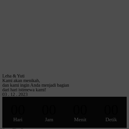
Leha & Yuti
Kami akan menikah,
dan kami ingin Anda menjadi bagian
dari hari istimewa kami!
03 . 12 . 2023
00
00
00
00
Hari
Jam
Menit
Detik