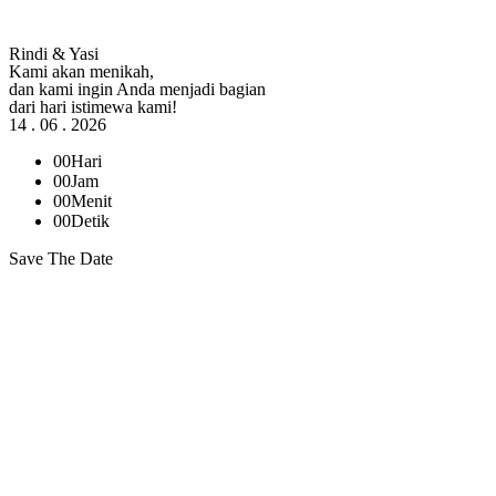
Rindi & Yasi
Kami akan menikah,
dan kami ingin Anda menjadi bagian
dari hari istimewa kami!
14 . 06 . 2026
00
Hari
00
Jam
00
Menit
00
Detik
Save The Date