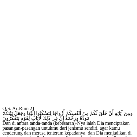
Q.S. Ar-Rum 21
وَمِنْ آيَاتِهِ أَنْ خَلَقَ لَكُمْ مِنْ أَنْفُسِكُمْ أَزْوَاجًا لِتَسْكُنُوا إِلَيْهَا وَجَعَلَ بَيْنَكُمْ
مَوَدَّةً وَرَحْمَةً إِنَّ فِي ذَلِكَ لَآيَاتٍ لِقَوْمٍ يَتَفَكَّرُونَ
Dan di antara tanda-tanda (kebesaran)-Nya ialah Dia menciptakan
pasangan-pasangan untukmu dari jenismu sendiri, agar kamu
cenderung dan merasa tenteram kepadanya, dan Dia menjadikan di