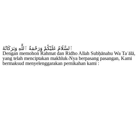
ٱلسَّلَامُ عَلَيْكُمْ وَرَحْمَةُ ٱللَّٰهِ وَبَرَكَاتُهُ
Dengan memohon Rahmat dan Ridho Allah Subḥānahu Wa Taʿālā,
yang telah menciptakan makhluk-Nya berpasang pasangan, Kami
bermaksud menyelenggarakan pernikahan kami :