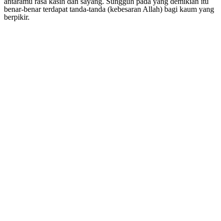
antaramu rasa kasih dan sayang. Sungguh pada yang demikian itu
benar-benar terdapat tanda-tanda (kebesaran Allah) bagi kaum yang
berpikir.