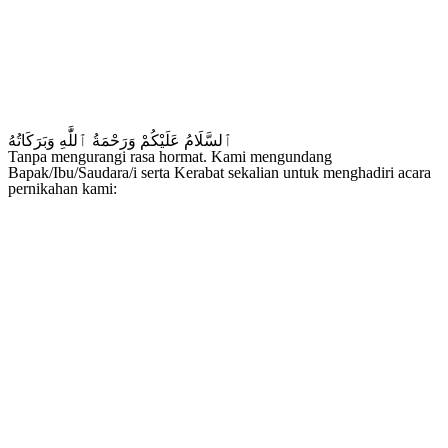
ٱلسَّلَامُ عَلَيْكُمْ وَرَحْمَةُ ٱللَّٰهِ وَبَرَكَاتُهُ
Tanpa mengurangi rasa hormat. Kami mengundang
Bapak/Ibu/Saudara/i serta Kerabat sekalian untuk menghadiri acara
pernikahan kami: