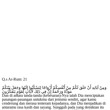
Q.s Ar-Rum: 21
وَمِنْ آيَاتِهِ أَنْ خَلَقَ لَكُمْ مِنْ أَنْفُسِكُمْ أَزْوَاجًا لِتَسْكُنُوا إِلَيْهَا وَجَعَلَ بَيْنَكُمْ
مَوَدَّةً وَرَحْمَةً إِنَّ فِي ذَلِكَ لَآيَاتٍ لِقَوْمٍ يَتَفَكَّرُونَ
Dan di antara tanda-tanda (kebesaran)-Nya ialah Dia menciptakan
pasangan-pasangan untukmu dari jenismu sendiri, agar kamu
cenderung dan merasa tenteram kepadanya, dan Dia menjadikan di
antaramu rasa kasih dan sayang. Sungguh pada yang demikian itu