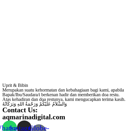
Uprit & Bibin
Merupakan suatu kehormatan dan kebahagiaan bagi kami, apabila
Bapak/Ibu/Saudara/i berkenan hadir dan memberikan doa restu.
Atas kehadiran dan doa restunya, kami mengucapkan terima kasih.
وَالسَّلاَمُ عَلَيْكُمْ وَرَحْمَةُ اللهِ وَبَرَكَاتُهُ
Contact Us:
aqmarinadigital.com
hatsapp
Instagram
Globe-